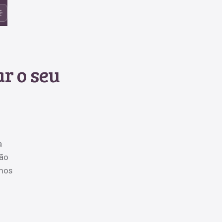
r o seu
a
tão
amos