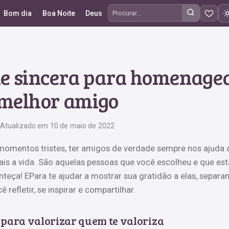
Bom dia
Boa Noite
Deus
Procurar frases
de sincera para homenagea
melhor amigo
Atualizado em 10 de maio de 2022
omentos tristes, ter amigos de verdade sempre nos ajuda 
ais a vida. São aquelas pessoas que você escolheu e que es
teça! EPara te ajudar a mostrar sua gratidão a elas, separ
 refletir, se inspirar e compartilhar.
 para valorizar quem te valoriza