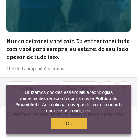
Nunca deixarei você cair. Eu enfrentarei tudo
com você para sempre, eu estarei do seu lado
apesar de tudo isso.
The Red Jumpsuit Apparatus
1 curtida
Criar imagem
Compartilhar
Copia
Utilizamos cookies essenciais e tecnologias
semelhantes de acordo com a nossa
Política de
. Ao continuar navegando, você concorda
Privacidade
com essas condições.
A melhor parte de mim leva o meu caminho
até você. Isso é o que me deixa mais forte, me
Ok
faz tão bem que perco o medo.