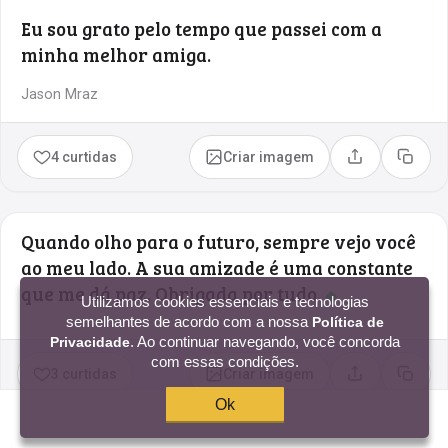
Eu sou grato pelo tempo que passei com a
minha melhor amiga.
Jason Mraz
4 curtidas
Criar imagem
Compartilhar
Copia
Quando olho para o futuro, sempre vejo você
ao meu lado. A sua amizade é uma constante
que me dá paz. Obrigada por tudo.
◆
Utilizamos cookies essenciais e tecnologias
semelhantes de acordo com a nossa
Política de
. Ao continuar navegando, você concorda
Privacidade
com essas condições.
3 curtidas
Criar imagem
Compartilhar
Copia
Ok