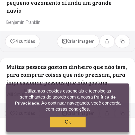
pequeno vazamento afunda um grande
navio.
Benjamin Franklin
4 curtidas
Criar imagem
Compartilhar
Copia
Muitas pessoas gastam dinheiro que não tem,
para comprar coisas que não precisam, para
impressionar pessoas que não gostam.
Utilizamos cookies essenciais e tecnologias
Will Smith
semelhantes de acordo com a nossa
Política de
. Ao continuar navegando, você concorda
Privacidade
com essas condições.
3 curtidas
Criar imagem
Compartilhar
Copia
Ok