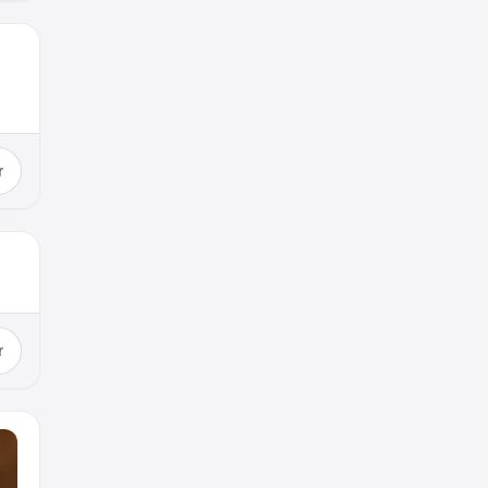
m
r
r