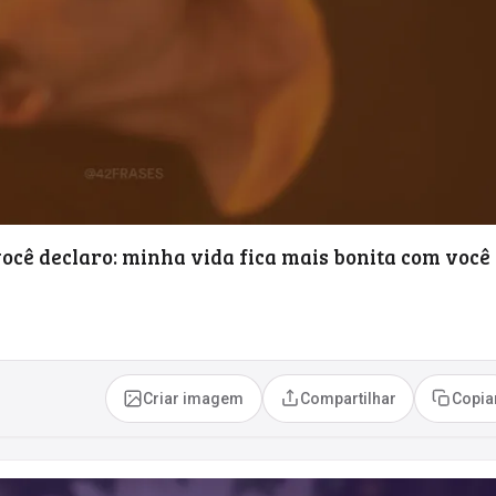
você declaro: minha vida fica mais bonita com você
Criar imagem
Compartilhar
Copia