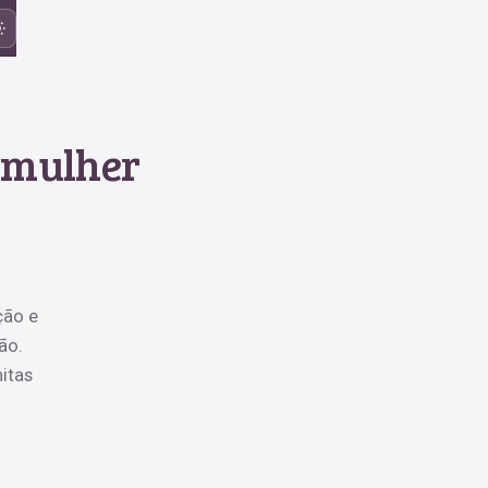
a mulher
ção e
ão.
itas