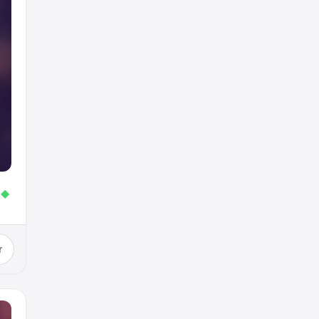
.
◆
r