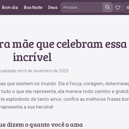
Bom dia
Boa Noite
Deus
Procurar frases
ara mãe que celebram ess
incrível
tualizado em 6 de novembro de 2023
as que existem no mundo. Ela é força, coragem, determina
tudo o que ela representa, ela merece todo carinho e gratid
-la explodindo de tanto amor, confira as melhores frases bon
representa a sua heroína!
ue dizem o quanto você a ama