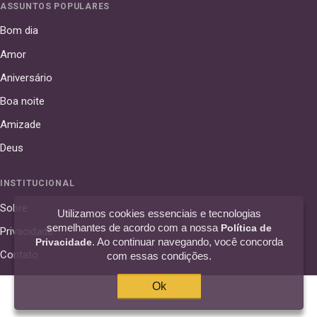
ASSUNTOS POPULARES
Bom dia
Amor
Aniversário
Boa noite
Amizade
Deus
INSTITUCIONAL
Sobre
Utilizamos cookies essenciais e tecnologias
semelhantes de acordo com a nossa
Política de
Privacidade
. Ao continuar navegando, você concorda
Privacidade
Contato
com essas condições.
Ok
© 2016–2026 42 Frases · curadoria de frases por assuntos e autores