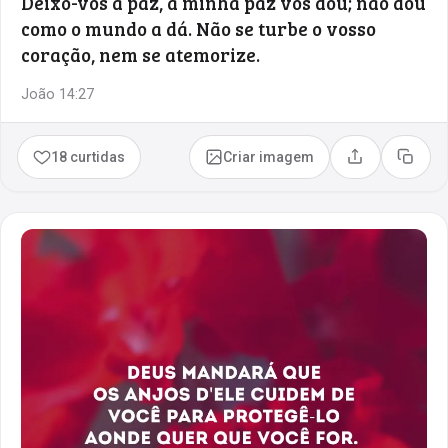
Deixo-vos a paz, a minha paz vos dou; não dou
como o mundo a dá. Não se turbe o vosso
coração, nem se atemorize.
João 14:27
18 curtidas
Criar imagem
Compartilhar
Copia