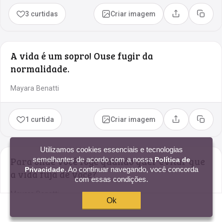
3 curtidas
Criar imagem
Compartilhar
Copia
A vida é um sopro! Ouse fugir da
normalidade.
Mayara Benatti
1 curtida
Criar imagem
Compartilhar
Copia
Utilizamos cookies essenciais e tecnologias
Para onde você foge quando quer evitar que
semelhantes de acordo com a nossa
Política de
. Ao continuar navegando, você concorda
Privacidade
a vida fuja de você?
com essas condições.
Mayara Benatti
Ok