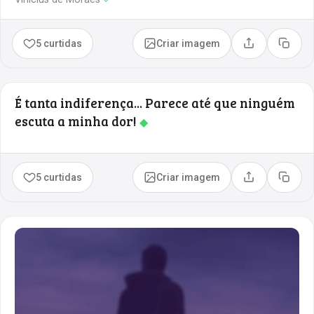
5 curtidas
Criar imagem
Compartilhar
Copia
É tanta indiferença... Parece até que ninguém
escuta a minha dor!
◆
5 curtidas
Criar imagem
Compartilhar
Copia