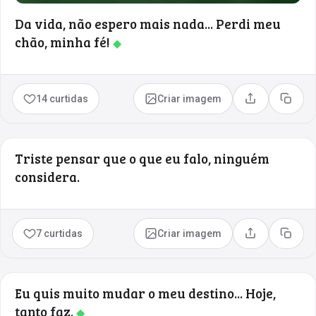
Da vida, não espero mais nada... Perdi meu
chão, minha fé!
◆
14 curtidas
Criar imagem
Compartilhar
Copia
Triste pensar que o que eu falo, ninguém
considera.
7 curtidas
Criar imagem
Compartilhar
Copia
Eu quis muito mudar o meu destino... Hoje,
tanto faz.
◆