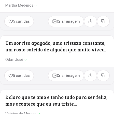
Martha Medeiros
✓
5 curtidas
Criar imagem
Compartilhar
Copia
Um sorriso apagado, uma tristeza constante,
um rosto sofrido de alguém que muito viveu.
Odair José
✓
5 curtidas
Criar imagem
Compartilhar
Copia
É claro que te amo e tenho tudo para ser feliz,
mas acontece que eu sou triste...
Vinicius de Moraes
✓