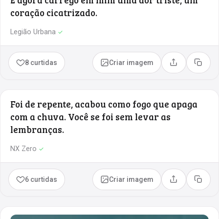
coração cicatrizado.
Legião Urbana
✓
8 curtidas
Criar imagem
Compartilhar
Copia
Foi de repente, acabou como fogo que apaga
com a chuva. Você se foi sem levar as
lembranças.
NX Zero
✓
6 curtidas
Criar imagem
Compartilhar
Copia