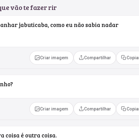
ue vão te fazer rir
panhar jabuticaba, como eu não sabia nadar
Criar imagem
Compartilhar
Copia
inho?
Criar imagem
Compartilhar
Copia
a coisa é outra coisa.