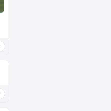
r
e
r