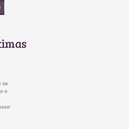
ótimas
z de
er é
osos!