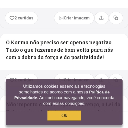
2 curtidas
Criar imagem
Compartilhar
Copia
O Karma não precisa ser apenas negativo.
Tudo o que fazemos de bom volta para nós
com o dobro da força e da positividade!
2 curtidas
Criar imagem
Compartilhar
Copia
Utilizamos cookies essenciais e tecnologias
semelhantes de acordo com a nossa
Política de
. Ao continuar navegando, você concorda
Privacidade
Não importa a sua religião ou crença, a Lei do
com essas condições.
Retorno é real e tudo o que vai, uma hora tem
Ok
que voltar.