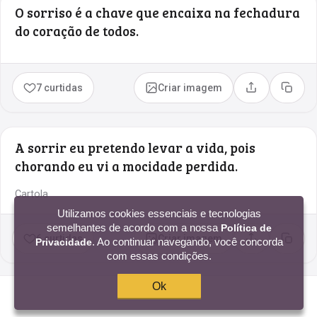
O sorriso é a chave que encaixa na fechadura
do coração de todos.
7 curtidas
Criar imagem
Compartilhar
Copia
A sorrir eu pretendo levar a vida, pois
chorando eu vi a mocidade perdida.
Cartola
Utilizamos cookies essenciais e tecnologias
semelhantes de acordo com a nossa
Política de
6 curtidas
Criar imagem
. Ao continuar navegando, você concorda
Privacidade
Compartilhar
Copia
com essas condições.
Ok
Todos sorriem no mesmo idioma.