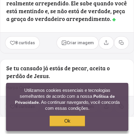
realmente arrependido. Ele sabe quando você
está mentindo e, se não está de verdade, peça
a graça do verdadeiro arrependimento.
◆
8 curtidas
Criar imagem
Compartilhar
Copia
Se tu cansado já estás de pecar, aceita o
perdão de Jesus.
Harpa Cristã
Utilizamos cookies essenciais e tecnologias
semelhantes de acordo com a nossa
Política de
. Ao continuar navegando, você concorda
Privacidade
8 curtidas
Criar imagem
com essas condições.
Compartilhar
Copia
Ok
Me ensina a oferecer perdão e a me parecer