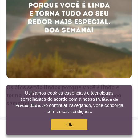
Os dias serão lindos porque você é linda e
Utilizamos cookies essenciais e tecnologias
torna tudo ao seu redor mais especial. Boa
semelhantes de acordo com a nossa
Política de
semana!
◆
. Ao continuar navegando, você concorda
Privacidade
com essas condições.
Ok
1 curtida
Criar imagem
Compartilhar
Copia