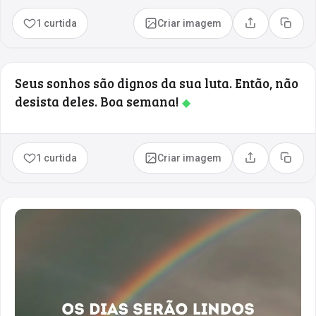
1 curtida
Criar imagem
Compartilhar
Copia
Seus sonhos são dignos da sua luta. Então, não
desista deles. Boa semana!
◆
1 curtida
Criar imagem
Compartilhar
Copia