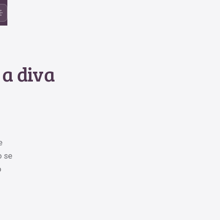
 a diva
e
o se
o