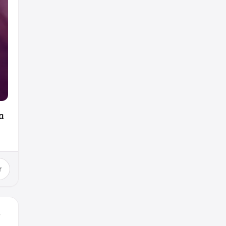
a
r
.