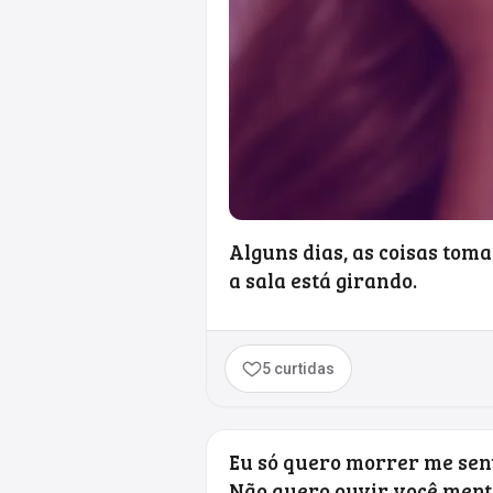
Alguns dias, as coisas tom
a sala está girando.
5 curtidas
Eu só quero morrer me sent
Não quero ouvir você menti