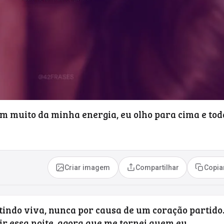
am muito da minha energia, eu olho para cima e tod
Criar imagem
Compartilhar
Copia
indo viva, nunca por causa de um coração partido
r essa noite, agora que me tornei quem eu