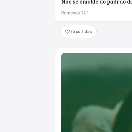
Não se emolde ao padrão d
Romanos 12:1
75 curtidas