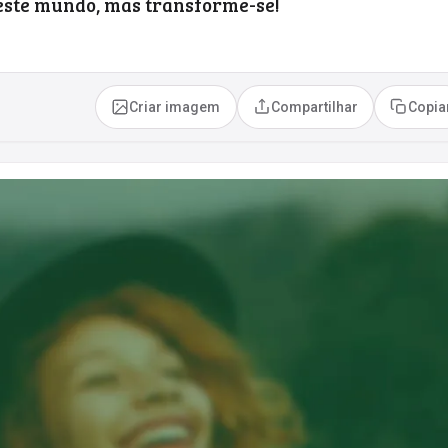
este mundo, mas transforme-se!
Criar imagem
Compartilhar
Copia