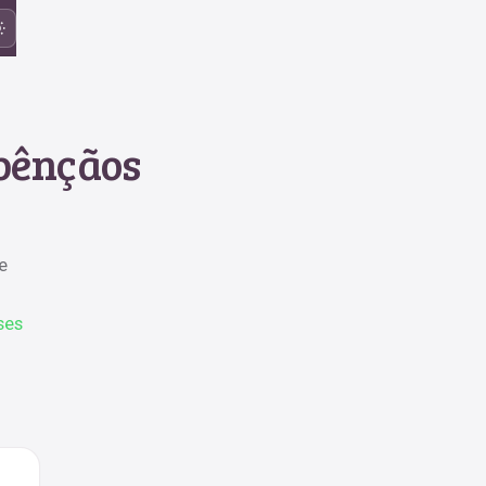
 bênçãos
e
ses